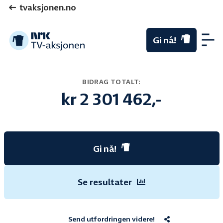
tvaksjonen.no
Gi nå!
Me
BIDRAG TOTALT:
kr 2 301 462,-
Gi nå!
Se resultater
Send utfordringen videre!