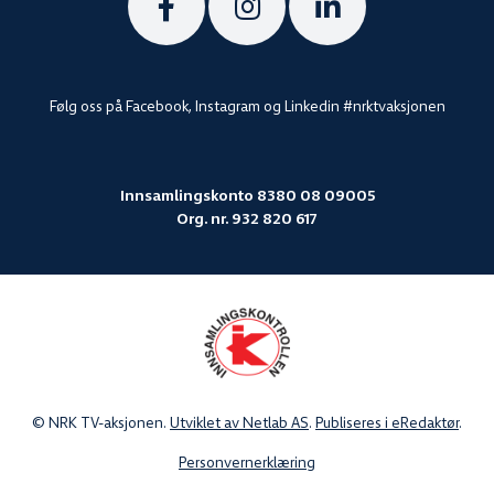
Følg
Følg
Følg
oss
oss
oss
Følg oss på Facebook, Instagram og Linkedin #nrktvaksjonen
på
på
på
Innsamlingskonto 8380 08 09005
Org. nr. 932 820 617
Facebook
Instagram
Linkedin
© NRK TV-aksjonen.
Utviklet av Netlab AS
.
Publiseres i eRedaktør
.
Personvernerklæring