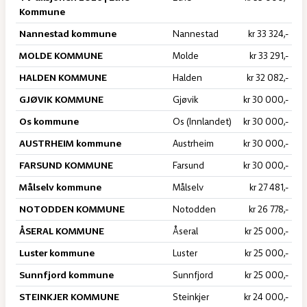
Kommune
Nannestad kommune
Nannestad
kr 33 324,-
MOLDE KOMMUNE
Molde
kr 33 291,-
HALDEN KOMMUNE
Halden
kr 32 082,-
GJØVIK KOMMUNE
Gjøvik
kr 30 000,-
Os kommune
Os (Innlandet)
kr 30 000,-
AUSTRHEIM kommune
Austrheim
kr 30 000,-
FARSUND KOMMUNE
Farsund
kr 30 000,-
Målselv kommune
Målselv
kr 27 481,-
NOTODDEN KOMMUNE
Notodden
kr 26 778,-
ÅSERAL KOMMUNE
Åseral
kr 25 000,-
Luster kommune
Luster
kr 25 000,-
Sunnfjord kommune
Sunnfjord
kr 25 000,-
STEINKJER KOMMUNE
Steinkjer
kr 24 000,-