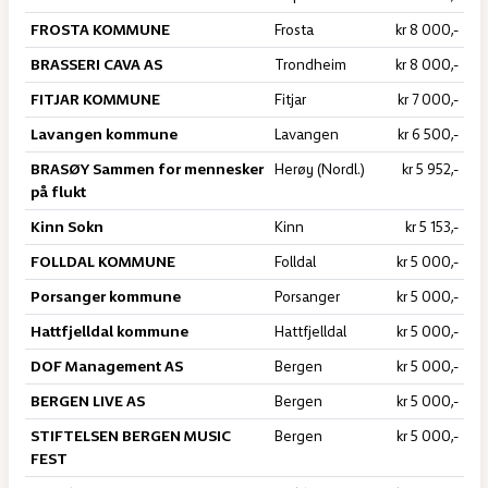
FROSTA KOMMUNE
Frosta
kr 8 000,-
BRASSERI CAVA AS
Trondheim
kr 8 000,-
FITJAR KOMMUNE
Fitjar
kr 7 000,-
Lavangen kommune
Lavangen
kr 6 500,-
BRASØY Sammen for mennesker
Herøy (Nordl.)
kr 5 952,-
på flukt
Kinn Sokn
Kinn
kr 5 153,-
FOLLDAL KOMMUNE
Folldal
kr 5 000,-
Porsanger kommune
Porsanger
kr 5 000,-
Hattfjelldal kommune
Hattfjelldal
kr 5 000,-
DOF Management AS
Bergen
kr 5 000,-
BERGEN LIVE AS
Bergen
kr 5 000,-
STIFTELSEN BERGEN MUSIC
Bergen
kr 5 000,-
FEST