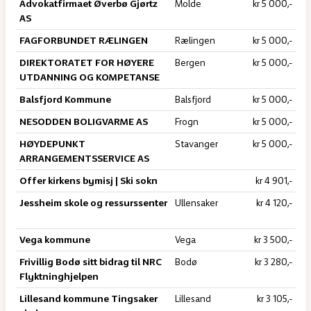
Advokatfirmaet Øverbø Gjørtz
Molde
kr 5 000,-
AS
FAGFORBUNDET RÆLINGEN
Rælingen
kr 5 000,-
DIREKTORATET FOR HØYERE
Bergen
kr 5 000,-
UTDANNING OG KOMPETANSE
Balsfjord Kommune
Balsfjord
kr 5 000,-
NESODDEN BOLIGVARME AS
Frogn
kr 5 000,-
HØYDEPUNKT
Stavanger
kr 5 000,-
ARRANGEMENTSSERVICE AS
Offer kirkens bymisj | Ski sokn
kr 4 901,-
Jessheim skole og ressurssenter
Ullensaker
kr 4 120,-
Vega kommune
Vega
kr 3 500,-
Frivillig Bodø sitt bidrag til NRC
Bodø
kr 3 280,-
Flyktninghjelpen
Lillesand kommune Tingsaker
Lillesand
kr 3 105,-