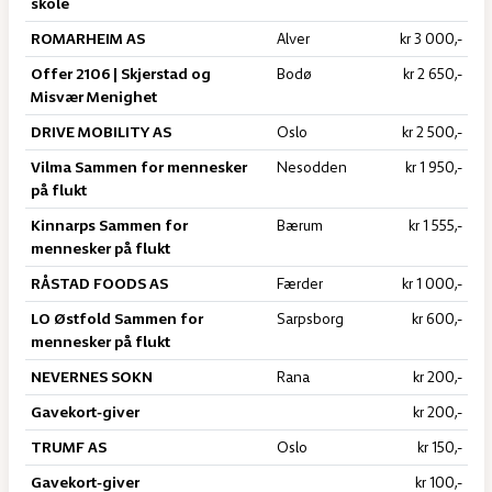
skole
ROMARHEIM AS
Alver
kr 3 000,-
Offer 2106 | Skjerstad og
Bodø
kr 2 650,-
Misvær Menighet
DRIVE MOBILITY AS
Oslo
kr 2 500,-
Vilma Sammen for mennesker
Nesodden
kr 1 950,-
på flukt
Kinnarps Sammen for
Bærum
kr 1 555,-
mennesker på flukt
RÅSTAD FOODS AS
Færder
kr 1 000,-
LO Østfold Sammen for
Sarpsborg
kr 600,-
mennesker på flukt
NEVERNES SOKN
Rana
kr 200,-
Gavekort-giver
kr 200,-
TRUMF AS
Oslo
kr 150,-
Gavekort-giver
kr 100,-