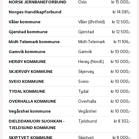
NORSK JERNBANEFORBUND
Oslo
kr 15 000,-
Norges Handikapforbund
kr 14 081,-
Våler kommune
Våler (Østfold)
kr 12 500,-
Gjerstad kommune
Gjerstad
kr 12 500,-
Midt-Telemark kommune
Midt-Telemark
kr 11 106,-
Gamvik kommune
Gamvik
kr 10 000,-
HERØY KOMMUNE
Herøy (Nordl.)
kr 10 000,-
SKJERVØY KOMMUNE
Skjervøy
kr 10 000,-
SVEIO KOMMUNE
Sveio
kr 10 000,-
TYDAL KOMMUNE
Tydal
kr 10 000,-
OVERHALLA KOMMUNE
Overhalla
kr 10 000,-
Vegårshei kommune
Vegårshei
kr 10 000,-
DIELDDANUORI SUOHKAN -
Tjeldsund
kr 8 302,-
TJELDSUND KOMMUNE
SKIPTVET KOMMUNE
Skiptvet
kr 8 000,-