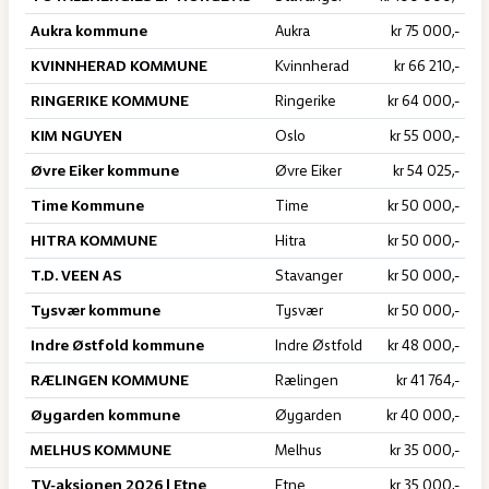
Aukra kommune
Aukra
kr 75 000,-
KVINNHERAD KOMMUNE
Kvinnherad
kr 66 210,-
RINGERIKE KOMMUNE
Ringerike
kr 64 000,-
KIM NGUYEN
Oslo
kr 55 000,-
Øvre Eiker kommune
Øvre Eiker
kr 54 025,-
Time Kommune
Time
kr 50 000,-
HITRA KOMMUNE
Hitra
kr 50 000,-
T.D. VEEN AS
Stavanger
kr 50 000,-
Tysvær kommune
Tysvær
kr 50 000,-
Indre Østfold kommune
Indre Østfold
kr 48 000,-
RÆLINGEN KOMMUNE
Rælingen
kr 41 764,-
Øygarden kommune
Øygarden
kr 40 000,-
MELHUS KOMMUNE
Melhus
kr 35 000,-
TV-aksjonen 2026 | Etne
Etne
kr 35 000,-