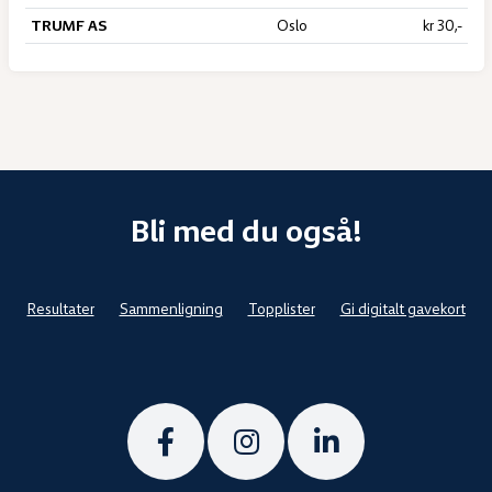
TRUMF AS
Oslo
kr 30,-
Bli med du også!
Resultater
Sammenligning
Topplister
Gi digitalt gavekort
Følg
Følg
Følg