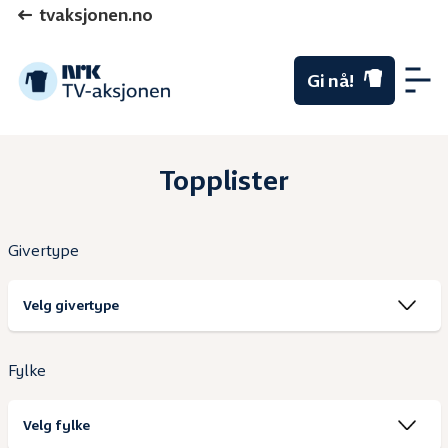
tvaksjonen.no
Gi nå!
Me
Topplister
Givertype
Fylke