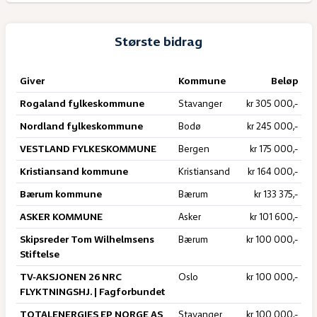
Største bidrag
Giver
Kommune
Beløp
Rogaland fylkeskommune
Stavanger
kr 305 000,-
Nordland fylkeskommune
Bodø
kr 245 000,-
VESTLAND FYLKESKOMMUNE
Bergen
kr 175 000,-
Kristiansand kommune
Kristiansand
kr 164 000,-
Bærum kommune
Bærum
kr 133 375,-
ASKER KOMMUNE
Asker
kr 101 600,-
Skipsreder Tom Wilhelmsens
Bærum
kr 100 000,-
Stiftelse
TV-AKSJONEN 26 NRC
Oslo
kr 100 000,-
FLYKTNINGSHJ. | Fagforbundet
TOTALENERGIES EP NORGE AS
Stavanger
kr 100 000,-