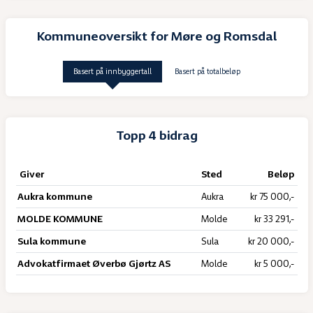
Kommuneoversikt for Møre og Romsdal
Basert på innbyggertall
Basert på totalbeløp
Topp 4 bidrag
Giver
Sted
Beløp
Aukra kommune
Aukra
kr 75 000,-
MOLDE KOMMUNE
Molde
kr 33 291,-
Sula kommune
Sula
kr 20 000,-
Advokatfirmaet Øverbø Gjørtz AS
Molde
kr 5 000,-