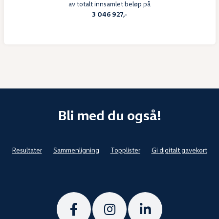
av totalt innsamlet beløp på
3 046 927,-
Bli med du også!
Resultater
Sammenligning
Topplister
Gi digitalt gavekort
Følg
Følg
Følg