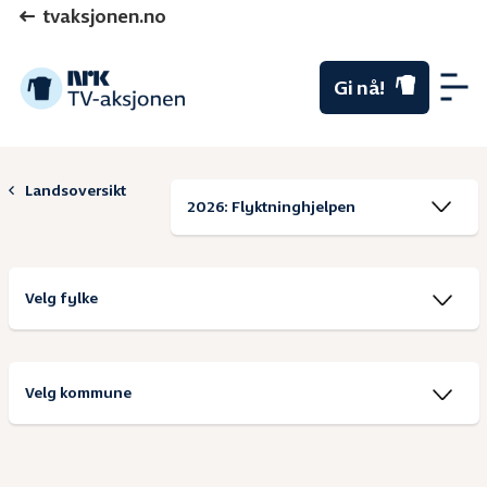
tvaksjonen.no
Gi nå!
Me
År
Landsoversikt
Velg
fylke
Velg
kommune