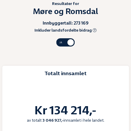
Resultater for
Møre og Romsdal
Innbyggertall: 273 169
Vis:
Inkluder landsfordelte bidrag
Totalt innsamlet
Kr 134 214,-
av totalt
3 046 927,-
innsamlet i hele landet.